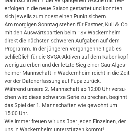
Mann­schaften in der ver­gan­genen Woche mit Teil­
erfolgen in die neue Saison gestartet und konnten
sich jeweils zumin­dest einen Punkt sichern.
&
Am mor­gigen Sonntag stehen für Fastner, Kull
Co.
mit den Aus­wärts­par­tien beim
Wackern­heim
TSV
direkt die nächsten schweren Auf­gaben auf dem
Pro­gramm. In der jün­geren Ver­gan­gen­heit gab es
schließ­lich für die SVGA-Aktiven auf dem Raben­kopf
wenig zu erben und der letzte Sieg einer Gau-Alges­
heimer Mann­schaft in Wackern­heim reicht in die Zeit
vor der Daten­er­fas­sung auf Fupa zurück.
Wäh­rend unsere 2. Mann­schaft ab 12:00 Uhr ver­su­
chen wird diese schwarze Serie zu bre­chen, beginnt
das Spiel der 1. Mann­schaften wie gewohnt um
15:00 Uhr.
Wie immer freuen wir uns über jeden Ein­zelnen, der
uns in Wackern­heim unter­stützen kommt!