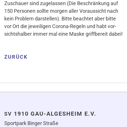
Zuschauer sind zuge­lassen (Die Beschrän­kung auf
150 Per­sonen sollte morgen aller Vor­aus­sicht nach
kein Pro­blem dar­stellen). Bitte beachtet aber bitte
vor Ort die jewei­ligen Corona-Regeln und habt vor­
sichts­halber immer mal eine Maske griff­be­reit dabei!
ZURÜCK
1910 GAU-ALGESHEIM E.V.
SV
Sportpark Binger Straße