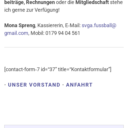
bei­träge, Rech­nungen
oder die
Mit­glied­schaft
stehe
ich gerne zur Verfügung!
Mona Spreng
, Kas­sie­rerin, E‑Mail:
svga.​fussball@​
gmail.​com
, Mobil: 0179 94 04 561
[contact-form‑7 id=“37” title=“Kontaktformular”]
·
UNSER VORSTAND
·
ANFAHRT