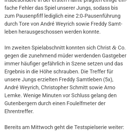
fache Fehler das Spiel unserer Jungs, sodass bis
zum Pau­sen­pfiff ledig­lich eine 2:0‑Pausenführung
durch Tore von André Wey­rich sowie Freddy Samt­
leben her­aus­ge­schossen werden konnte.
&
Im zweiten Spiel­ab­schnitt konnten sich Christ
Co.
gegen die zuneh­mend müder wer­denden Gast­geber
immer häu­figer gefähr­lich in Szene setzen und das
Ergebnis in die Höhe schrauben. Die Treffer für
unsere Jungs erzielten Freddy Samt­leben (5x),
André Wey­rich, Chris­to­pher Schmitt sowie Arno
Lemke. Wenige Minuten vor Schluss gelang den
Guten­ber­gern durch einen Foul­elf­meter der
Ehrentreffer.
Bereits am Mitt­woch geht die Test­spiel­serie weiter: