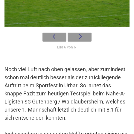
Bild 6 von 6
Noch viel Luft nach oben gelassen, aber zumin­dest
schon mal deut­lich besser als der zurück­lie­gende
Auf­tritt beim Sport­fest in Urbar. So lautet das
knappe Fazit zum heu­tigen Test­spiel beim Nahe-A-
Ligisten
Guten­berg /​ Wald­lau­bers­heim, wel­ches
SG
unsere 1. Mann­schaft letzt­lich deut­lich mit 8:1 für
sich ent­scheiden konnten.
Ins­be­son­dere in der ersten Hälfte prägten einige ein­