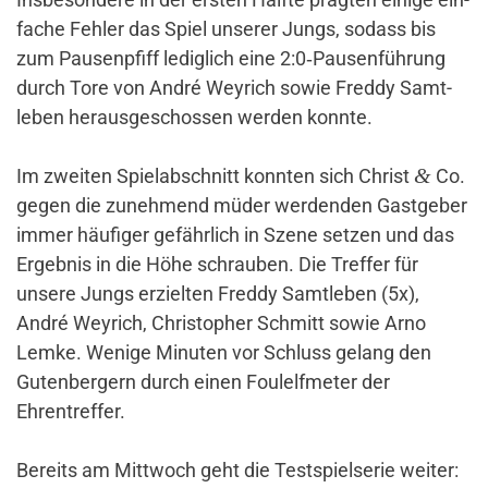
fache Fehler das Spiel unserer Jungs, sodass bis
zum Pau­sen­pfiff ledig­lich eine 2:0‑Pausenführung
durch Tore von André Wey­rich sowie Freddy Samt­
leben her­aus­ge­schossen werden konnte.
&
Im zweiten Spiel­ab­schnitt konnten sich Christ
Co.
gegen die zuneh­mend müder wer­denden Gast­geber
immer häu­figer gefähr­lich in Szene setzen und das
Ergebnis in die Höhe schrauben. Die Treffer für
unsere Jungs erzielten Freddy Samt­leben (5x),
André Wey­rich, Chris­to­pher Schmitt sowie Arno
Lemke. Wenige Minuten vor Schluss gelang den
Guten­ber­gern durch einen Foul­elf­meter der
Ehrentreffer.
Bereits am Mitt­woch geht die Test­spiel­serie weiter: