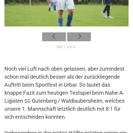
Bild 2 von 6
Noch viel Luft nach oben gelassen, aber zumin­dest
schon mal deut­lich besser als der zurück­lie­gende
Auf­tritt beim Sport­fest in Urbar. So lautet das
knappe Fazit zum heu­tigen Test­spiel beim Nahe-A-
Ligisten
Guten­berg /​ Wald­lau­bers­heim, wel­ches
SG
unsere 1. Mann­schaft letzt­lich deut­lich mit 8:1 für
sich ent­scheiden konnten.
Ins­be­son­dere in der ersten Hälfte prägten einige ein­